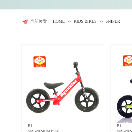
当前位置：
HOME
KIDS BIKES
SNIPER
>>
>>
B1
B1
MAGNESIUM BIKE
MAGNES