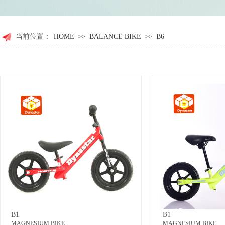
当前位置：
HOME
BALANCE BIKE
B6
>>
>>
B1
B1
MAGNESIUM BIKE
MAGNESIUM BIKE